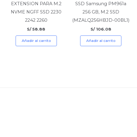
EXTENSION PARA M.2
SSD Samsung PM961a
NVME NGFF SSD 2230
256 GB, M.2 SSD
2242 2260
(MZALQ256HBJD-00BL1)
S/
58.88
S/
106.08
Añadir al carrito
Añadir al carrito
Politicas
Políticas de Privacidad