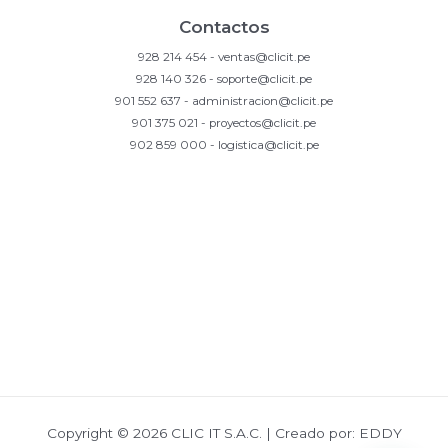
Contactos
928 214 454 - ventas@clicit.pe
928 140 326 - soporte@clicit.pe
901 552 637 - administracion@clicit.pe
901 375 021 - proyectos@clicit.pe
902 859 000 - logistica@clicit.pe
Copyright © 2026 CLIC IT S.A.C. | Creado por:
EDDY