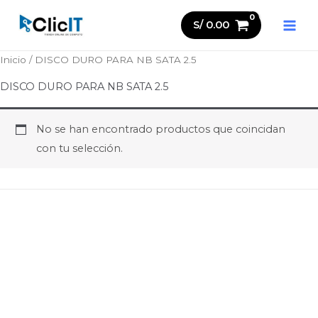
Ir
S/
0.00
al
contenido
Inicio
/ DISCO DURO PARA NB SATA 2.5
DISCO DURO PARA NB SATA 2.5
No se han encontrado productos que coincidan
con tu selección.
Politicas
Políticas de Privacidad