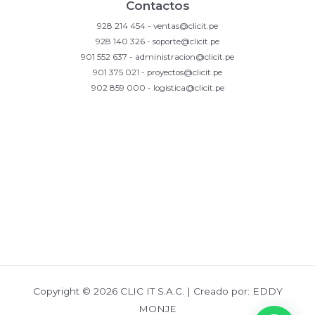
Contactos
928 214 454 - ventas@clicit.pe
928 140 326 - soporte@clicit.pe
901 552 637 - administracion@clicit.pe
901 375 021 - proyectos@clicit.pe
902 859 000 - logistica@clicit.pe
Copyright © 2026 CLIC IT S.A.C. | Creado por:
EDDY
MONJE